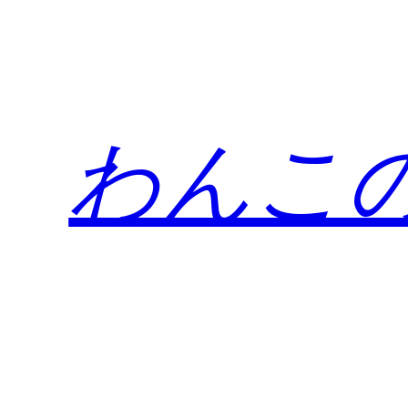
内
容
を
ス
キ
わんこ
ッ
プ